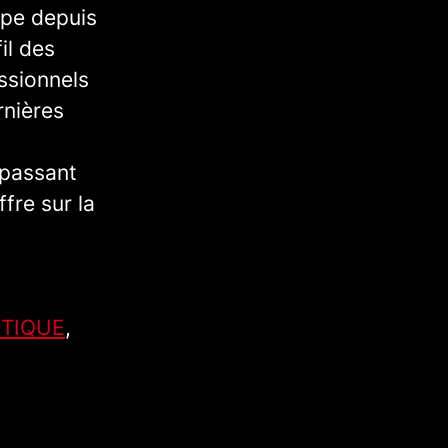
ope depuis
il des
ssionnels
rnières
 passant
fre sur la
TIQUE
,