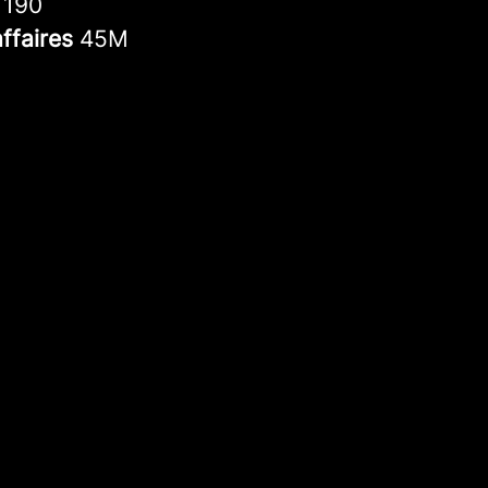
s
190
affaires
45M