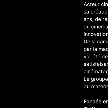
Acteur ci
sa créatio
ans, de r
du cinéma,
innovatio
De la camé
par la mac
variété d
satisfaisa
cinématog
Le groupe
du matérie
Fondée e