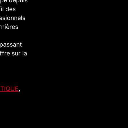
ope depuis
il des
ssionnels
rnières
 passant
fre sur la
TIQUE
,