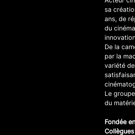
Acteur ci
sa créatio
ans, de r
du cinéma,
innovatio
De la camé
par la mac
variété d
satisfaisa
cinématog
Le groupe
du matérie
Fondée e
Collègue