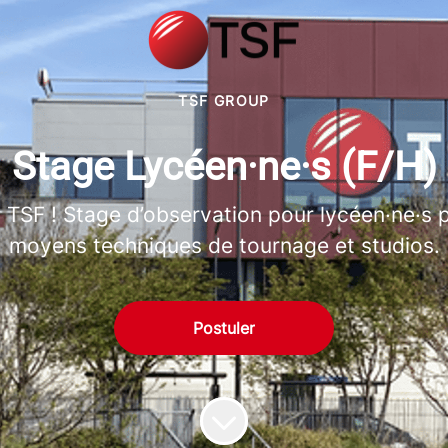
TSF GROUP
Stage Lycéen·ne·s (F/H)
TSF ! Stage d’observation pour lycéen·ne·s po
moyens techniques de tournage et studios.
Postuler