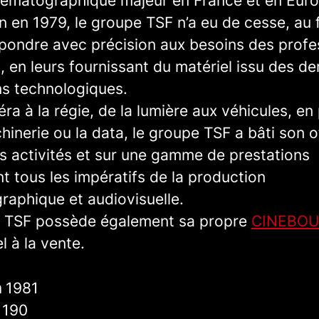
nématographique majeur en France et en Eur
n en 1979, le groupe TSF n’a eu de cesse, au f
épondre avec précision aux besoins des profe
 en leurs fournissant du matériel issu des de
ns technologiques.
ra à la régie, de la lumière aux véhicules, en
hinerie ou la data, le groupe TSF a bâti son of
es activités et sur une gamme de prestations
nt tous les impératifs de la production
raphique et audiovisuelle.
 TSF possède également sa propre
CINEBOU
l à la vente.
n
1981
s
190