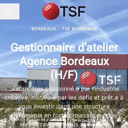
Partager la page
MENU CARRIÈRE
BORDEAUX
·
TSF BORDEAUX
Gestionnaire d’atelier
Agence Bordeaux
(H/F)
Si vous êtes passionné.e par l’industrie
créative, motivé.e par les défis et prêt.e à
vous investir dans une structure
dynamique en forte croissance, nous
serons ravis de vous accueillir !